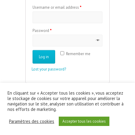
Username or email address
*
Password
*
Remember me
Log in
Lost your password?
En cliquant sur « Accepter tous les cookies », vous acceptez
le stockage de cookies sur votre appareil pour améliorer la
navigation sur le site, analyser son utilisation et contribuer à
nos efforts de marketing.
Copyright ©2026
S.R. Les Indépendants
| Theme
Paramètres des cookies
Accepter tous les cookies
by:
Theme Horse
| Powered by:
WordPress