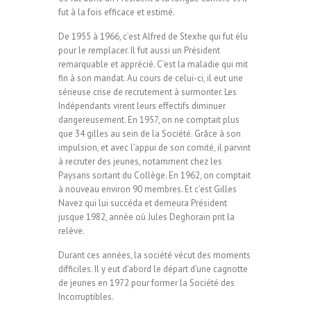
fut à la fois efficace et estimé.
De 1955 à 1966, c’est Alfred de Stexhe qui fut élu
pour le remplacer. Il fut aussi un Président
remarquable et apprécié. C’est la maladie qui mit
fin à son mandat. Au cours de celui-ci, il eut une
sérieuse crise de recrutement à surmonter. Les
Indépendants virent leurs effectifs diminuer
dangereusement. En 1957, on ne comptait plus
que 34 gilles au sein de la Société. Grâce à son
impulsion, et avec l’appui de son comité, il parvint
à recruter des jeunes, notamment chez les
Paysans sortant du Collège. En 1962, on comptait
à nouveau environ 90 membres. Et c’est Gilles
Navez qui lui succéda et demeura Président
jusque 1982, année où Jules Deghorain prit la
relève.
Durant ces années, la société vécut des moments
difficiles. Il y eut d’abord le départ d’une cagnotte
de jeunes en 1972 pour former la Société des
Incorruptibles.