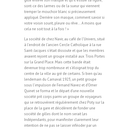
gille enlève son masque et qu’il essuie sa figure,
sont-ce des larmes ou de la sueur qui viennent
tremper le mouchoir blanc si précieusement
appliqué. Derrière son masque, comment savoir si
votre voisin sourit, pleure ou rêve… A moins que
cela ne soit tout à la fois ! »
La société de chez Navir, au café de l’Univers, situé
à l’endroit de l’ancien Cercle Catholique à la rue
Saint-Jacques s’était dissoute et que les membres
avaient rejoint un groupe installé aux Trois Portes
sur la Grand Place. Mais cette bande était
devenue trop nombreuse et s’éloignait trop du
centre de la ville au gré de certains. Si bien qu’au
lendemain du Carnaval 1923, un petit groupe
sous l’impulsion de Fernand Navez et d’Omer
Quinet se forma et le départ d’une nouvelle
société prit corps parmi un groupe de voyageurs
qui se retrouvèrent régulièrement chez Poty sur la
place de la gare et décidèrent de fonder une
société de gilles dont le nom serait Les
Indépendants, pour manifester clairement leur
intention de ne pas se laisser inféoder par un