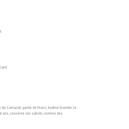
à.
llard.
 du Carnaval, ganté de blanc, badine brandie, le
ingt ans, conserve ses sabots comme des