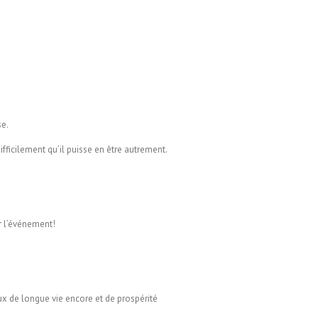
se.
ifficilement qu’il puisse en être autrement.
er l’événement!
œux de longue vie encore et de prospérité