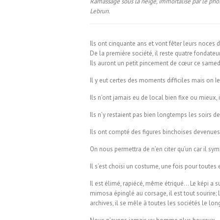
Ramassage sous la neige, immortalisé par le pho
Lebrun.
Ils ont cinquante ans et vont fêter leurs noces d
De la première société, il reste quatre fondateu
Ils auront un petit pincement de cœur ce samedi
Il y eut certes des moments difficiles mais on Ies
Ils n’ont jamais eu de local bien fixe ou mieux,
Ils n’y restaient pas bien longtemps les soirs de r
Ils ont compté des figures binchoises devenues
On nous permettra de n’en citer qu’un car il sym
Il s’est choisi un costume, une fois pour toutes e
Il est élimé, rapiécé, même étriqué… Le képi a 
mimosa épinglé au corsage, il est tout sourire;
archives, il se mêle à toutes les sociétés le l