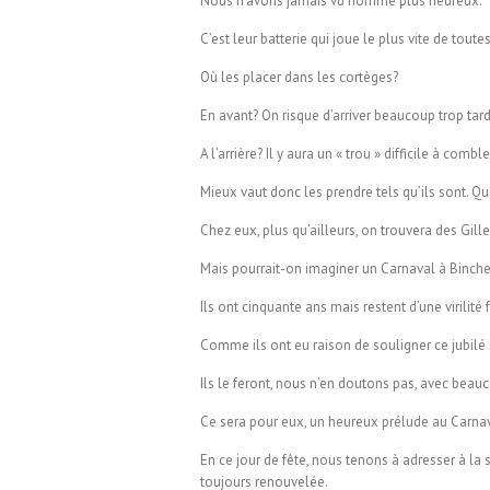
Nous n’avons jamais vu homme plus heureux.
C’est leur batterie qui joue le plus vite de tou
Où les placer dans les cortèges?
En avant? On risque d’arriver beaucoup trop tar
A l’arrière? Il y aura un « trou » difficile à combl
Mieux vaut donc les prendre tels qu’ils sont. Qu
Chez eux, plus qu’ailleurs, on trouvera des Gill
Mais pourrait-on imaginer un Carnaval à Binche
Ils ont cinquante ans mais restent d’une virilité 
Comme ils ont eu raison de souligner ce jubilé 
Ils le feront, nous n’en doutons pas, avec beauc
Ce sera pour eux, un heureux prélude au Carna
En ce jour de fête, nous tenons à adresser à la 
toujours renouvelée.