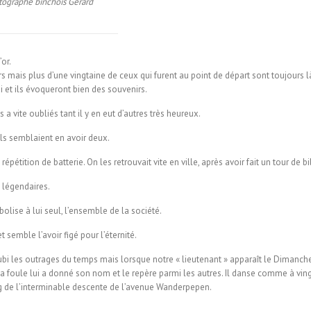
tographe binchois Gérard
’or.
rs mais plus d’une vingtaine de ceux qui furent au point de départ sont toujours l
 et ils évoqueront bien des souvenirs.
 a vite oubliés tant il y en eut d’autres très heureux.
 ils semblaient en avoir deux.
épétition de batterie. On les retrouvait vite en ville, après avoir fait un tour de bi
 légendaires.
bolise à lui seul, l’ensemble de la société.
t semble l’avoir figé pour l’éternité.
subi les outrages du temps mais lorsque notre « lieutenant » apparaît le Dimanche
 la foule lui a donné son nom et le repère parmi les autres. Il danse comme à v
ong de l’interminable descente de l’avenue Wanderpepen.