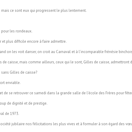
tes mais ce sont eux qui progressent le plus lentement.
d pour les rondeaux.
er et plus difficile encore à faire admettre.
and on les voit danser, on croit au Carnaval et à l’incomparable frénésie binchoi
es de caisse, mais comme ailleurs, ceux qui le sont, Gilles de caisse, admettront d
 sans Gilles de caisse?
fort enviable.
et de se retrouver ce samedi dans la grande salle de l’école des Frères pour fêt
oup de dignité et de prestige.
val de 1973.
société jubilaire nos félicitations les plus vives et à formuler à son égard des v