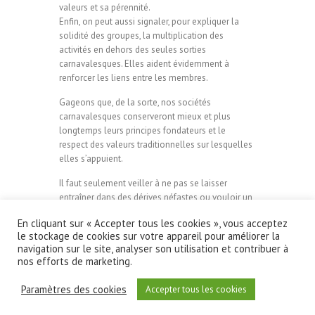
valeurs et sa pérennité.
Enfin, on peut aussi signaler, pour expliquer la
solidité des groupes, la multiplication des
activités en dehors des seules sorties
carnavalesques. Elles aident évidemment à
renforcer les liens entre les membres.
Gageons que, de la sorte, nos sociétés
carnavalesques conserveront mieux et plus
longtemps leurs principes fondateurs et le
respect des valeurs traditionnelles sur lesquelles
elles s’appuient.
Il faut seulement veiller à ne pas se laisser
entraîner dans des dérives néfastes ou vouloir un
immobilisme impossible.
En cliquant sur « Accepter tous les cookies », vous acceptez
le stockage de cookies sur votre appareil pour améliorer la
navigation sur le site, analyser son utilisation et contribuer à
nos efforts de marketing.
Copyright ©2026
S.R. Les Indépendants
| Theme
Paramètres des cookies
Accepter tous les cookies
by:
Theme Horse
| Powered by:
WordPress